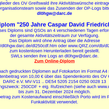
glieder des OV Greifswald ihre Aktivitätswünsche eintra
rganisationsteam sowie das Zusenden der OP-Logs bitte
dl0hgw@darc.de
iplom "250 Jahre Caspar David Friedric
ses Diploms sind QSOs an 4 verschiedenen Tagen erforde
der gesamte Aktivitätszeitraum zur Verfügung.
Das Diplom wird ohne Antrag über die Adresse
://dl0hgw.darc.de/dl250cdf.htm oder www.QRZ.com/db/dl
zum kostenlosen Herunterladen bereit gestellt.
SWLs senden ihre Logs an dl0hgw@darc.de.
Zum Online-Diplom
ach gedruckten Diplomen auf Fotokarton im Format A4 
tenbeitrag von 10,00 € über das Spendenkonto des OV 
DARC e.V. MV-V11 .. DE54 5205 2154 0250 0028 13
gszweck: 250CDF + eig. Rufzeichen (siehe auch www.
bis zum 31. Dezember 2024 möglich.
betrag zum Kostenaufwand einschließlich Porto wird im
Funkaktivität verwendet.