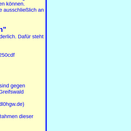
gen können.
 ausschließlich an
h"
rlich. Dafür steht
250cdf
sind gegen
Greifswald
dl0hgw.de)
 Rahmen dieser