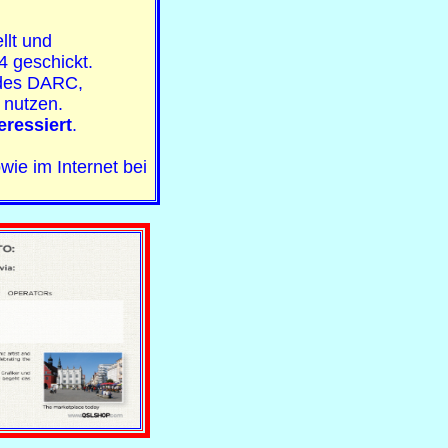
llt und
 geschickt.
 des DARC,
nutzen.
ressiert
.
ie im Internet bei