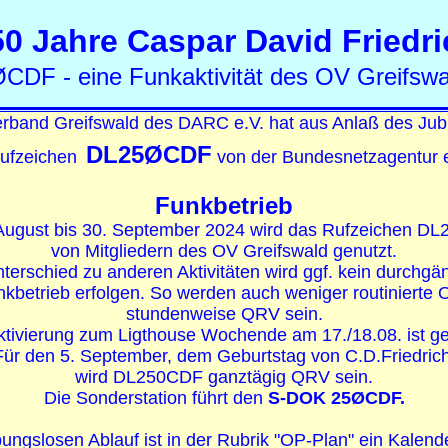
50 Jahre Caspar David Friedri
CDF - eine Funkaktivität des OV Greifswa
erband Greifswald des DARC e.V. hat aus Anlaß des Jub
DL25ØCDF
ufzeichen
von der Bundesnetzagentur e
Funkbetrieb
ugust bis 30. September 2024 wird das Rufzeichen 
von Mitgliedern des OV Greifswald genutzt.
terschied zu anderen Aktivitäten wird ggf. kein durchgä
kbetrieb erfolgen. So werden auch weniger routinierte
stundenweise QRV sein.
ktivierung zum Ligthouse Wochende am 17./18.08. ist ge
Für den 5. September, dem Geburtstag von C.D.Friedrich
wird DL250CDF ganztägig QRV sein.
Die Sonderstation führt den
S-DOK 25ØCDF
.
ungslosen Ablauf ist in der Rubrik "OP-Plan" ein Kalende