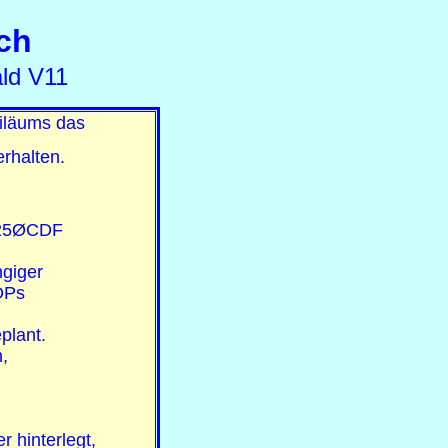
ch
ld V11
iläums das
rhalten.
DL25ØCDF
ngiger
 OPs
plant.
,
r hinterlegt,