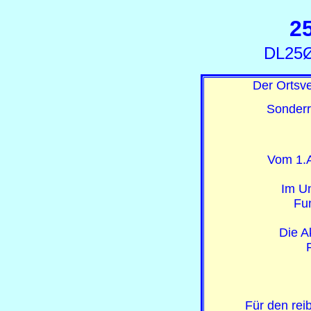
2
DL25Ø
Der Ortsv
Sonderr
Vom 1.A
Im Un
Fun
Die A
Für den reib