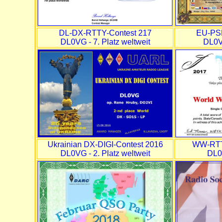
DL-DX-RTTY-Contest 217
EU-PSK
DL0VG - 7. Platz weltweit
DL0VG
Ukrainian DX-DIGI-Contest 2016
WW-RTT
DL0VG - 2. Platz weltweit
DL0