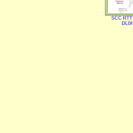
SCC RTTY
DL0H